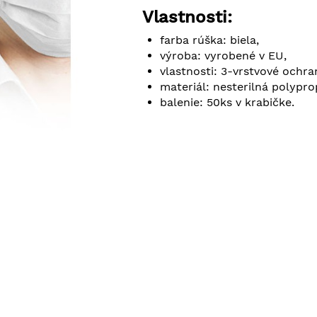
Vlastnosti:
farba rúška: biela,
výroba: vyrobené v EU,
vlastnosti: 3-vrstvové ochra
materiál: nesterilná polypro
balenie: 50ks v krabičke.