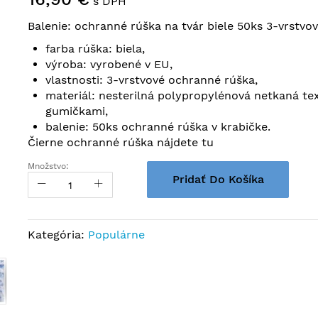
s DPH
Balenie: ochranné rúška na tvár biele 50ks 3-vrstvov
farba rúška: biela,
výroba: vyrobené v EU,
vlastnosti: 3-vrstvové ochranné rúška,
materiál: nesterilná polypropylénová netkaná text
gumičkami,
balenie: 50ks ochranné rúška v krabičke.
Čierne ochranné rúška nájdete tu
Množstvo:
Pridať Do Košíka
Kategória:
Populárne