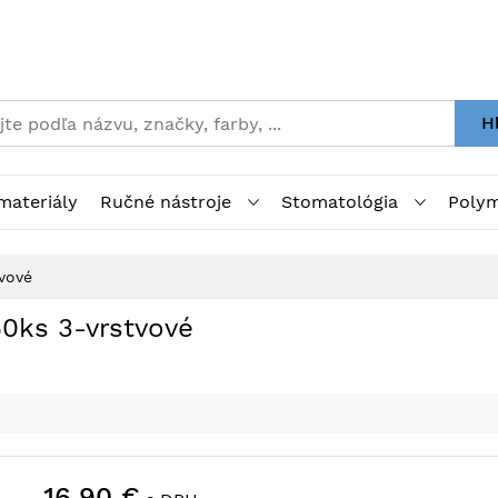
H
materiály
Ručné nástroje
Stomatológia
Polym
tvové
50ks 3-vrstvové
16,90 €