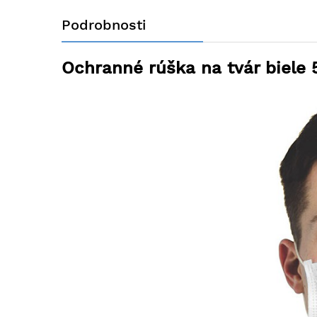
na
Podrobnosti
začiatok
galérie
obrázkov
Ochranné rúška na tvár biele