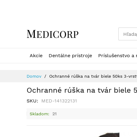
Skip
to
Content
Akcie
Dentálne prístroje
Príslušenstvo a 
Domov
Ochranné rúška na tvár biele 50ks 3-vrs
Ochranné rúška na tvár biele 
SKU
MED-141322131
Skladom
21
Preskočiť