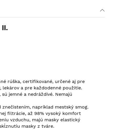
II.
né rúška, certifikované, určené aj pre
 lekárov a pre každodenné použitie.
, sú jemné a nedráždivé. Nemajú
d znečistením, napríklad mestský smog.
ej filtrácie, až 98% vysoký komfort
niu vzduchu, majú masky elastický
skĺznutiu masky z tváre.