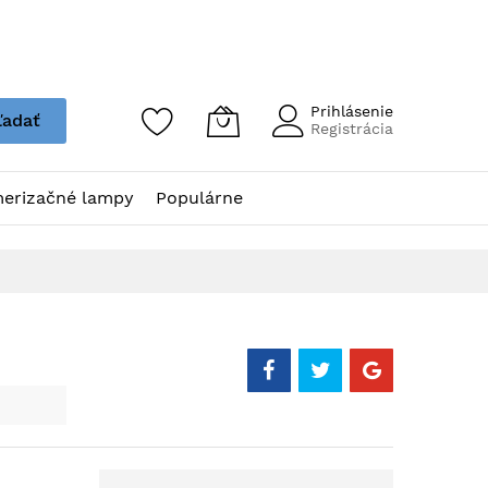
Prihlásenie
ľadať
Registrácia
erizačné lampy
Populárne