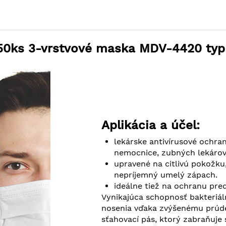
 50ks 3-vrstvové maska MDV-4420 typ 
Aplikácia a účel:
lekárske antivírusové ochran
nemocnice, zubných lekárov,
upravené na citlivú pokožku
nepríjemný umelý zápach.
ideálne tiež na ochranu pre
Vynikajúca schopnosť bakteriáln
nosenia vďaka zvýšenému prúde
sťahovací pás, ktorý zabraňuje 