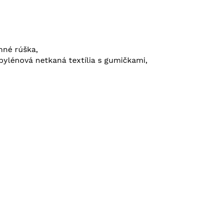
nné rúška,
pylénová netkaná textília s gumičkami,