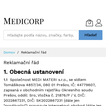
Skip
to
Content
Hľadať
Domov
Reklamační řád
Reklamační řád
1. Obecná ustanovení
1.1
Společnost MEDI MATERI s.r.o., se sídlem
Tomášikova 4857/34, 080 01 Prešov, IČ: 44779607,
zapsaná v obchodním rejstříku Okresního soudu
Prešov, oddíl: Sro, Vložka č. 21876/P / V, DIČ:
2022867231, DIČ: SK2022867231 (dále jen
"prodávající") provozuje internetový obchod (dále jen