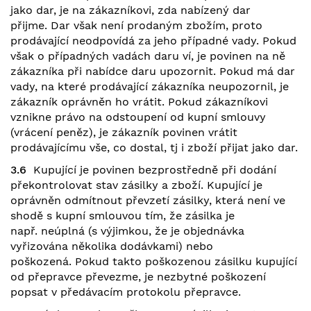
jako dar, je na zákazníkovi, zda nabízený dar
přijme. Dar však není prodaným zbožím, proto
prodávající neodpovídá za jeho případné vady. Pokud
však o případných vadách daru ví, je povinen na ně
zákazníka při nabídce daru upozornit. Pokud má dar
vady, na které prodávající zákazníka neupozornil, je
zákazník oprávněn ho vrátit. Pokud zákazníkovi
vznikne právo na odstoupení od kupní smlouvy
(vrácení peněz), je zákazník povinen vrátit
prodávajícímu vše, co dostal, tj i zboží přijat jako dar.
3.6
Kupující je povinen bezprostředně při dodání
překontrolovat stav zásilky a zboží. Kupující je
oprávněn odmítnout převzetí zásilky, která není ve
shodě s kupní smlouvou tím, že zásilka je
např. neúplná (s výjimkou, že je objednávka
vyřizována několika dodávkami) nebo
poškozená. Pokud takto poškozenou zásilku kupující
od přepravce převezme, je nezbytné poškození
popsat v předávacím protokolu přepravce.