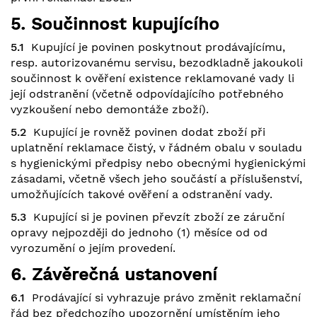
5. Součinnost kupujícího
5.1
Kupující je povinen poskytnout prodávajícímu,
resp. autorizovanému servisu, bezodkladně jakoukoli
součinnost k ověření existence reklamované vady li
její odstranění (včetně odpovídajícího potřebného
vyzkoušení nebo demontáže zboží).
5.2
Kupující je rovněž povinen dodat zboží při
uplatnění reklamace čistý, v řádném obalu v souladu
s hygienickými předpisy nebo obecnými hygienickými
zásadami, včetně všech jeho součástí a příslušenství,
umožňujících takové ověření a odstranění vady.
5.3
Kupující si je povinen převzít zboží ze záruční
opravy nejpozději do jednoho (1) měsíce od od
vyrozumění o jejím provedení.
6. Závěrečná ustanovení
6.1
Prodávající si vyhrazuje právo změnit reklamační
řád bez předchozího upozornění umístěním jeho