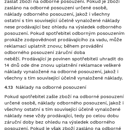
zaslat zboží na odborné posouzení. Pokud je zboží
zasláno na odborné posouzení určené osobě,
náklady odborného posouzení, jakož i všechny
ostatní s tím související účelně vynaložené náklady
nese prodávající bez ohledu na výsledek odborného
posouzení. Pokud spotřebitel odborným posouzením
prokáže zodpovědnost prodávajícího za vadu, může
reklamaci uplatnit znovu; během provádění
odborného posouzení záruční doba
neběží. Prodávající je povinen spotřebiteli uhradit do
14 dnů ode dne znovu uplatnění reklamace veškeré
náklady vynaložené na odborné posouzení, jakož i
všechny s tím související účelně vynaložené náklady.
4.13
Náklady na odborné posouzení
Pokud spotřebitel zašle zboží na odborné posouzení
určené osobě, náklady odborného posouzení, jakož i
všechny ostatní s tím související účelně vynaložené
náklady nese vždy prodávající, tedy po celou dobu
záruční doby bez ohledu na výsledek odborného
posouzení. Pokud je však zboží zasláno na odborné