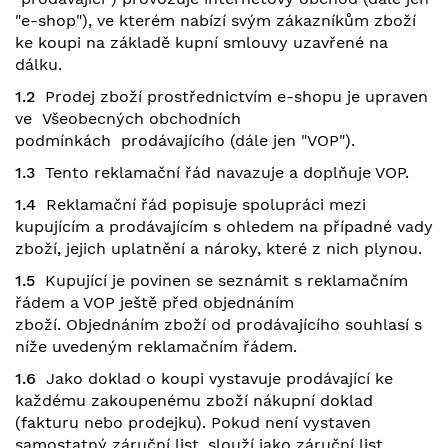
"e-shop"), ve kterém nabízí svým zákazníkům zboží
ke koupi na základě kupní smlouvy uzavřené na
dálku.
1.2
Prodej zboží prostřednictvím e-shopu je upraven
ve
Všeobecných obchodních
podmínkách
prodávajícího (dále jen "VOP").
1.3
Tento reklamační řád navazuje a doplňuje VOP.
1.4
Reklamační řád popisuje spolupráci mezi
kupujícím a prodávajícím s ohledem na případné vady
zboží, jejich uplatnění a nároky, které z nich plynou.
1.5
Kupující je povinen se seznámit s reklamačním
řádem a VOP ještě před objednáním
zboží. Objednáním zboží od prodávajícího souhlasí s
níže uvedeným reklamačním řádem.
1.6
Jako doklad o koupi vystavuje prodávající ke
každému zakoupenému zboží nákupní doklad
(fakturu nebo prodejku). Pokud není vystaven
samostatný záruční list, slouží jako záruční list