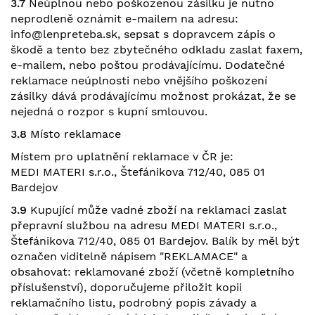
3.7
Neúplnou nebo poškozenou zásilku je nutno
neprodleně oznámit e-mailem na adresu:
info@lenpreteba.sk, sepsat s dopravcem zápis o
škodě a tento bez zbytečného odkladu zaslat faxem,
e-mailem, nebo poštou prodávajícímu. Dodatečné
reklamace neúplnosti nebo vnějšího poškození
zásilky dává prodávajícímu možnost prokázat, že se
nejedná o rozpor s kupní smlouvou.
3.8
Místo reklamace
Místem pro uplatnění reklamace v ČR je:
MEDI MATERI s.r.o., Štefánikova 712/40, 085 01
Bardejov
3.9
Kupující může vadné zboží na reklamaci zaslat
přepravní službou na adresu MEDI MATERI s.r.o.,
Štefánikova 712/40, 085 01 Bardejov. Balík by měl být
označen viditelně nápisem "REKLAMACE" a
obsahovat: reklamované zboží (včetně kompletního
příslušenství), doporučujeme přiložit kopii
reklamačního listu, podrobný popis závady a