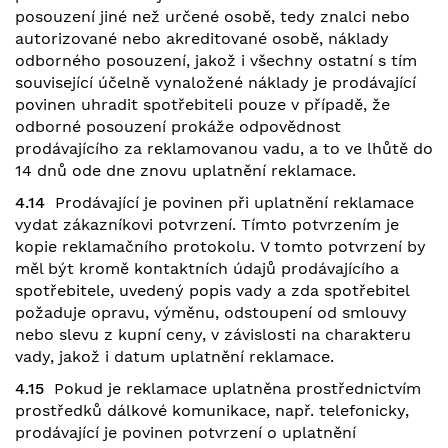
posouzení jiné než určené osobě, tedy znalci nebo
autorizované nebo akreditované osobě, náklady
odborného posouzení, jakož i všechny ostatní s tím
související účelně vynaložené náklady je prodávající
povinen uhradit spotřebiteli pouze v případě, že
odborné posouzení prokáže odpovědnost
prodávajícího za reklamovanou vadu, a to ve lhůtě do
14 dnů ode dne znovu uplatnění reklamace.
4.14
Prodávající je povinen při uplatnění reklamace
vydat zákazníkovi potvrzení. Tímto potvrzením je
kopie reklamačního protokolu. V tomto potvrzení by
měl být kromě kontaktních údajů prodávajícího a
spotřebitele, uvedený popis vady a zda spotřebitel
požaduje opravu, výměnu, odstoupení od smlouvy
nebo slevu z kupní ceny, v závislosti na charakteru
vady, jakož i datum uplatnění reklamace.
4.15
Pokud je reklamace uplatněna prostřednictvím
prostředků dálkové komunikace, např. telefonicky,
prodávající je povinen potvrzení o uplatnění