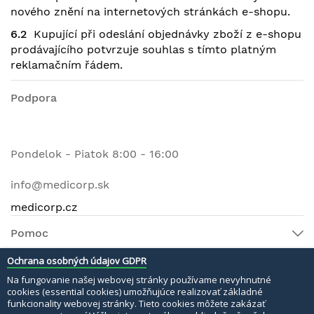
nového znění na internetových stránkách e-shopu.
6.2
Kupující při odeslání objednávky zboží z e-shopu
prodávajícího potvrzuje souhlas s tímto platným
reklamačním řádem.
Podpora
Pondelok - Piatok 8:00 - 16:00
info@medicorp.sk
medicorp.cz
Pomoc
Ochrana osobných údajov GDPR
Na fungovanie našej webovej stránky používame nevyhnutné
© 2022 MEDI MATERI s.r.o. Všetky práva vyhradené.
cookies (essential cookies) umožňujúce realizovať základné
funkcionality webovej stránky. Tieto cookies môžete zakázať
Bezpečné platby: