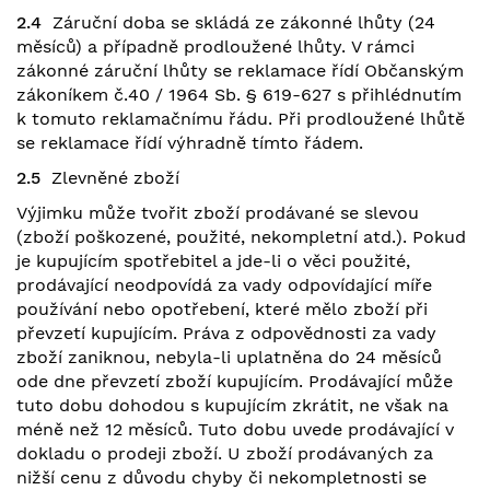
2.4
Záruční doba se skládá ze zákonné lhůty (24
měsíců) a případně prodloužené lhůty. V rámci
zákonné záruční lhůty se reklamace řídí Občanským
zákoníkem č.40 / 1964 Sb. § 619-627 s přihlédnutím
k tomuto reklamačnímu řádu. Při prodloužené lhůtě
se reklamace řídí výhradně tímto řádem.
2.5
Zlevněné zboží
Výjimku může tvořit zboží prodávané se slevou
(zboží poškozené, použité, nekompletní atd.). Pokud
je kupujícím spotřebitel a jde-li o věci použité,
prodávající neodpovídá za vady odpovídající míře
používání nebo opotřebení, které mělo zboží při
převzetí kupujícím. Práva z odpovědnosti za vady
zboží zaniknou, nebyla-li uplatněna do 24 měsíců
ode dne převzetí zboží kupujícím. Prodávající může
tuto dobu dohodou s kupujícím zkrátit, ne však na
méně než 12 měsíců. Tuto dobu uvede prodávající v
dokladu o prodeji zboží. U zboží prodávaných za
nižší cenu z důvodu chyby či nekompletnosti se