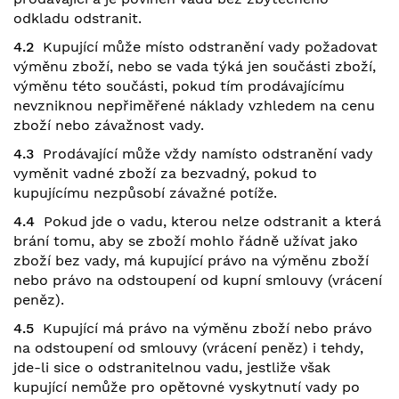
odkladu odstranit.
4.2
Kupující může místo odstranění vady požadovat
výměnu zboží, nebo se vada týká jen součásti zboží,
výměnu této součásti, pokud tím prodávajícímu
nevzniknou nepřiměřené náklady vzhledem na cenu
zboží nebo závažnost vady.
4.3
Prodávající může vždy namísto odstranění vady
vyměnit vadné zboží za bezvadný, pokud to
kupujícímu nezpůsobí závažné potíže.
4.4
Pokud jde o vadu, kterou nelze odstranit a která
brání tomu, aby se zboží mohlo řádně užívat jako
zboží bez vady, má kupující právo na výměnu zboží
nebo právo na odstoupení od kupní smlouvy (vrácení
peněz).
4.5
Kupující má právo na výměnu zboží nebo právo
na odstoupení od smlouvy (vrácení peněz) i tehdy,
jde-li sice o odstranitelnou vadu, jestliže však
kupující nemůže pro opětovné vyskytnutí vady po