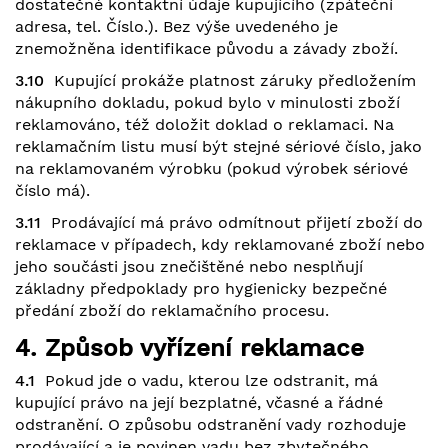
dostatečné kontaktní údaje kupujícího (zpáteční
adresa, tel. Číslo.). Bez výše uvedeného je
znemožněna identifikace původu a závady zboží.
3.10
Kupující prokáže platnost záruky předložením
nákupního dokladu, pokud bylo v minulosti zboží
reklamováno, též doložit doklad o reklamaci. Na
reklamačním listu musí být stejné sériové číslo, jako
na reklamovaném výrobku (pokud výrobek sériové
číslo má).
3.11
Prodávající má právo odmítnout přijetí zboží do
reklamace v případech, kdy reklamované zboží nebo
jeho součásti jsou znečištěné nebo nesplňují
základny předpoklady pro hygienicky bezpečné
předání zboží do reklamačního procesu.
4. Způsob vyřízení reklamace
4.1
Pokud jde o vadu, kterou lze odstranit, má
kupující právo na její bezplatné, včasné a řádné
odstranění. O způsobu odstranění vady rozhoduje
prodávající a je povinen vadu bez zbytečného