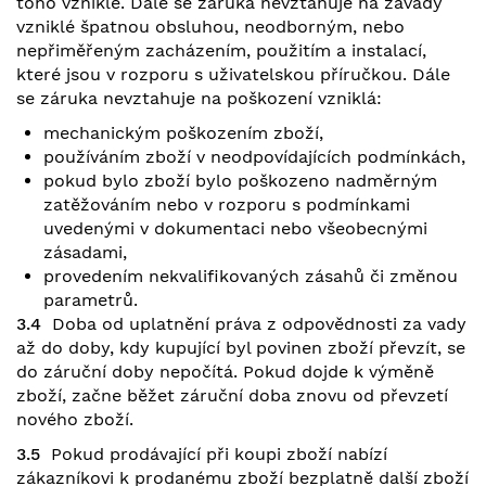
toho vzniklé. Dále se záruka nevztahuje na závady
vzniklé špatnou obsluhou, neodborným, nebo
nepřiměřeným zacházením, použitím a instalací,
které jsou v rozporu s uživatelskou příručkou. Dále
se záruka nevztahuje na poškození vzniklá:
mechanickým poškozením zboží,
používáním zboží v neodpovídajících podmínkách,
pokud bylo zboží bylo poškozeno nadměrným
zatěžováním nebo v rozporu s podmínkami
uvedenými v dokumentaci nebo všeobecnými
zásadami,
provedením nekvalifikovaných zásahů či změnou
parametrů.
3.4
Doba od uplatnění práva z odpovědnosti za vady
až do doby, kdy kupující byl povinen zboží převzít, se
do záruční doby nepočítá. Pokud dojde k výměně
zboží, začne běžet záruční doba znovu od převzetí
nového zboží.
3.5
Pokud prodávající při koupi zboží nabízí
zákazníkovi k prodanému zboží bezplatně další zboží