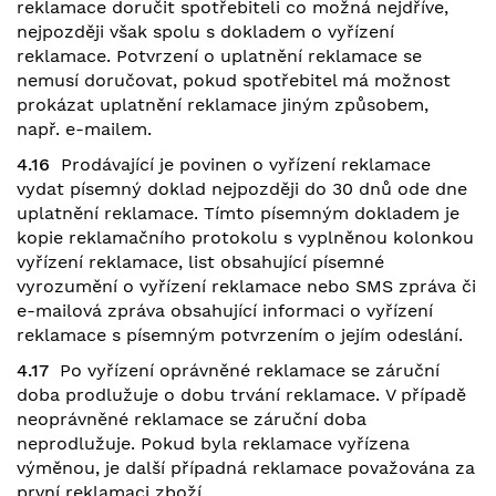
reklamace doručit spotřebiteli co možná nejdříve,
nejpozději však spolu s dokladem o vyřízení
reklamace. Potvrzení o uplatnění reklamace se
nemusí doručovat, pokud spotřebitel má možnost
prokázat uplatnění reklamace jiným způsobem,
např. e-mailem.
4.16
Prodávající je povinen o vyřízení reklamace
vydat písemný doklad nejpozději do 30 dnů ode dne
uplatnění reklamace. Tímto písemným dokladem je
kopie reklamačního protokolu s vyplněnou kolonkou
vyřízení reklamace, list obsahující písemné
vyrozumění o vyřízení reklamace nebo SMS zpráva či
e-mailová zpráva obsahující informaci o vyřízení
reklamace s písemným potvrzením o jejím odeslání.
4.17
Po vyřízení oprávněné reklamace se záruční
doba prodlužuje o dobu trvání reklamace. V případě
neoprávněné reklamace se záruční doba
neprodlužuje. Pokud byla reklamace vyřízena
výměnou, je další případná reklamace považována za
první reklamaci zboží.