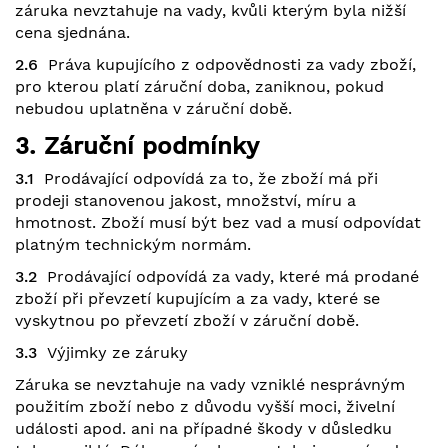
záruka nevztahuje na vady, kvůli kterým byla nižší
cena sjednána.
2.6
Práva kupujícího z odpovědnosti za vady zboží,
pro kterou platí záruční doba, zaniknou, pokud
nebudou uplatněna v záruční době.
3. Záruční podmínky
3.1
Prodávající odpovídá za to, že zboží má při
prodeji stanovenou jakost, množství, míru a
hmotnost. Zboží musí být bez vad a musí odpovídat
platným technickým normám.
3.2
Prodávající odpovídá za vady, které má prodané
zboží při převzetí kupujícím a za vady, které se
vyskytnou po převzetí zboží v záruční době.
3.3
Výjimky ze záruky
Záruka se nevztahuje na vady vzniklé nesprávným
použitím zboží nebo z důvodu vyšší moci, živelní
události apod. ani na případné škody v důsledku