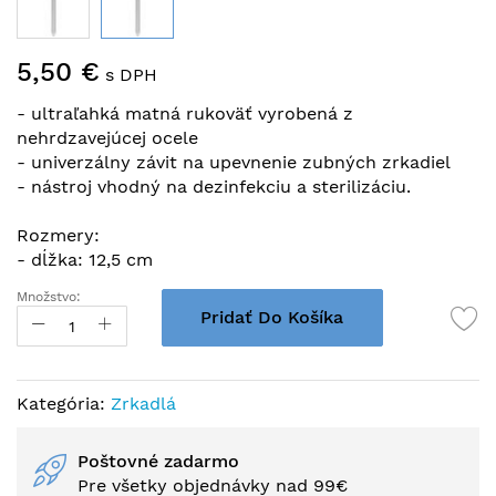
Preskočiť
5,50 €
na
s DPH
začiatok
- ultraľahká matná rukoväť vyrobená z
galérie
nehrdzavejúcej ocele
obrázkov
- univerzálny závit na upevnenie zubných zrkadiel
- nástroj vhodný na dezinfekciu a sterilizáciu.
Rozmery:
- dĺžka: 12,5 cm
Množstvo:
Pridať Do Košíka
Kategória:
Zrkadlá
Poštovné zadarmo
Pre všetky objednávky nad 99€