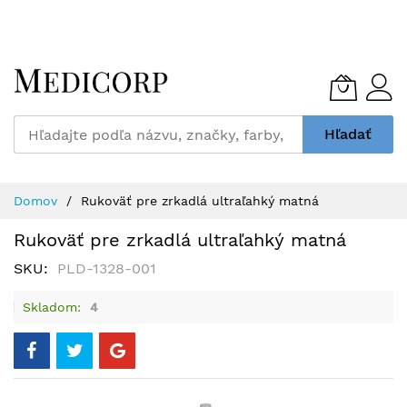
Skip
to
Content
Hľadať
Domov
Rukoväť pre zrkadlá ultraľahký matná
Rukoväť pre zrkadlá ultraľahký matná
SKU
PLD-1328-001
Skladom
4
Preskočiť