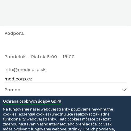
Podpora
Pondelok - Piatok 8:00 - 16:00
info@medicorp.sk
medicorp.cz
Pomoc
Ochrana osobných údajov GDPR
Na fungovanie našej webovej stránky používame nevyhnutné
© 2022 MEDI MATERI s.r.o. Všetky práva vyhradené.
cookies (essential cookies) umožňujúce realizovať základné
funkcionality webovej stránky. Tieto cookies môžete zakázať
Bezpečné platby:
zmenou nastavení Vášho internetového prehliadača, čo však
môže ovplyvniť fungovanie webovej stránky. Pre ich povolenie,