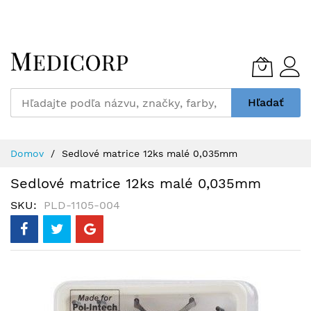
Skip
to
Content
Hľadať
Domov
Sedlové matrice 12ks malé 0,035mm
Sedlové matrice 12ks malé 0,035mm
SKU
PLD-1105-004
Preskočiť
na
koniec