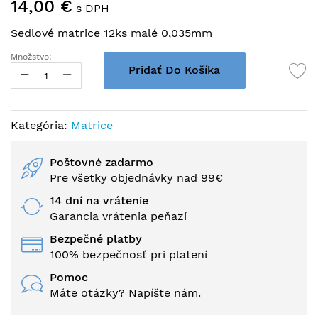
14,00 €
na
s DPH
začiatok
Sedlové matrice 12ks malé 0,035mm
galérie
obrázkov
Množstvo:
Pridať Do Košíka
Kategória:
Matrice
Poštovné zadarmo
Pre všetky objednávky nad 99€
14 dní na vrátenie
Garancia vrátenia peňazí
Bezpečné platby
100% bezpečnosť pri platení
Pomoc
Máte otázky? Napíšte nám.