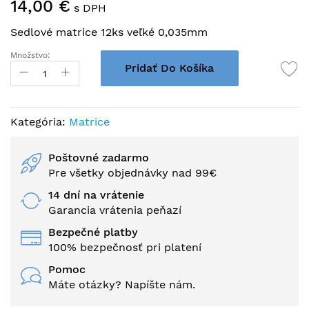
14,00 €
na
s DPH
začiatok
Sedlové matrice 12ks veľké 0,035mm
galérie
obrázkov
Množstvo:
Pridať Do Košíka
Kategória:
Matrice
Poštovné zadarmo
Pre všetky objednávky nad 99€
14 dní na vrátenie
Garancia vrátenia peňazí
Bezpečné platby
100% bezpečnosť pri platení
Pomoc
Máte otázky? Napíšte nám.