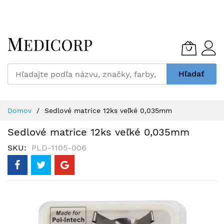
Skip
to
Content
Hľadať
Domov
Sedlové matrice 12ks veľké 0,035mm
Sedlové matrice 12ks veľké 0,035mm
SKU
PLD-1105-006
Preskočiť
na
koniec