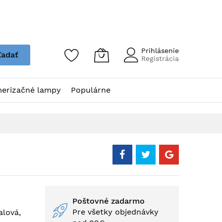
Prihlásenie
ľadať
Registrácia
erizačné lampy
Populárne
Poštovné zadarmo
Pre všetky objednávky
alová,