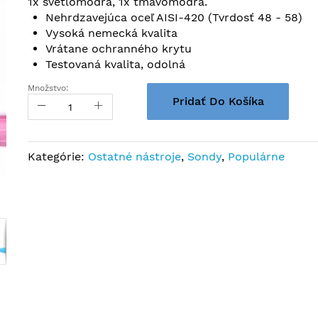
1x svetlomodrá, 1x tmavomodrá.
Nehrdzavejúca oceľ AISI-420 (Tvrdosť 48 - 58)
Vysoká nemecká kvalita
Vrátane ochranného krytu
Testovaná kvalita, odolná
Množstvo:
Pridať Do Košíka
Kategórie:
Ostatné nástroje
,
Sondy
,
Populárne