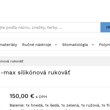
H
materiály
Ručné nástroje
Stomatológia
Polym
kónová rukoväť
o-max silikónová rukoväť
150,00 €
s DPH
Balenie: 1x hnedá, 1x šedá, 1x zelená, 1x ružová, 1x fi