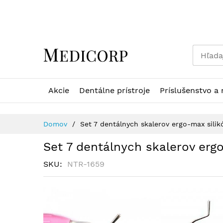
Skip
to
Content
Akcie
Dentálne prístroje
Príslušenstvo a 
Domov
Set 7 dentálnych skalerov ergo-max sili
Set 7 dentálnych skalerov erg
SKU
NTR-1659
Preskočiť
na
koniec