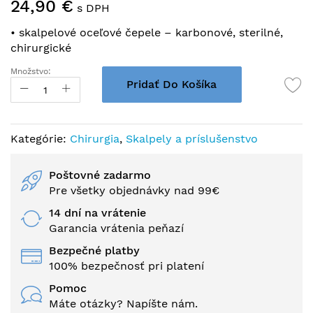
24,90 €
na
s DPH
začiatok
• skalpelové oceľové čepele – karbonové, sterilné,
galérie
chirurgické
obrázkov
Množstvo:
Pridať Do Košíka
Kategórie:
Chirurgia
,
Skalpely a príslušenstvo
Poštovné zadarmo
Pre všetky objednávky nad 99€
14 dní na vrátenie
Garancia vrátenia peňazí
Bezpečné platby
100% bezpečnosť pri platení
Pomoc
Máte otázky? Napíšte nám.