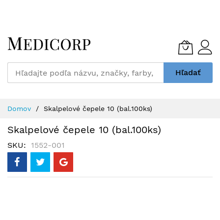
Skip
to
Content
Hľadať
Domov
Skalpelové čepele 10 (bal.100ks)
Skalpelové čepele 10 (bal.100ks)
SKU
1552-001
Preskočiť
na
koniec