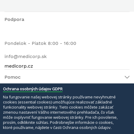
Podpora
Pondelok - Piatok 8:00 - 16:00
info@medicorp.sk
medicorp.cz
Pomoc
Ochrana osobných údajov GDPR
Na fungovanie našej webovej stránky používame nevyhnutné
© 2022 MEDI MATERI s.r.o. Všetky práva vyhradené.
cookies (essential cookies) umožňujúce realizovať základné
funkcionality webovej stránky. Tieto cookies môžete zakázať
Bezpečné platby:
zmenou nastavení Vášho internetového prehliadača, čo však
môže ovplyvniť fungovanie webovej stránky. Pre ich povolenie,
prosím, odkliknite súhlas. Podrobnejšie informácie o cookies,
ktoré používame, nájdete v časti Ochrana osobných údajov.