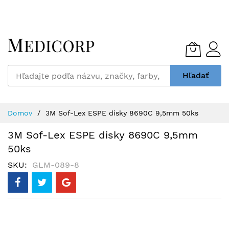
Skip
to
Content
Hľadať
Domov
3M Sof-Lex ESPE disky 8690C 9,5mm 50ks
3M Sof-Lex ESPE disky 8690C 9,5mm
50ks
SKU
GLM-089-8
Preskočiť
na