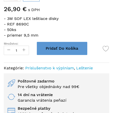
Preskočiť
26,90 €
na
s DPH
začiatok
- 3M SOF LEX leštiace disky
galérie
- REF 8690C
obrázkov
- 50ks
- priemer 9,5 mm
Množstvo:
Pridať Do Košíka
Kategórie:
Príslušenstvo k výplniam
,
Leštenie
Poštovné zadarmo
Pre všetky objednávky nad 99€
14 dní na vrátenie
Garancia vrátenia peňazí
Bezpečné platby