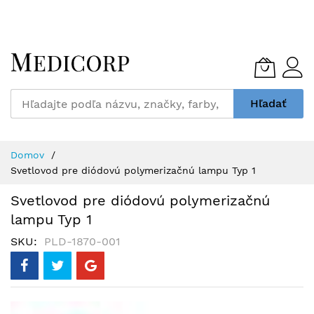
Skip
to
Content
Hľadať
Domov
Svetlovod pre diódovú polymerizačnú lampu Typ 1
Svetlovod pre diódovú polymerizačnú
lampu Typ 1
SKU
PLD-1870-001
Preskočiť