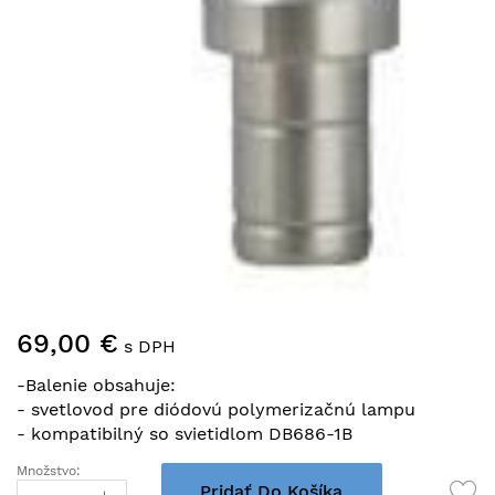
Preskočiť
69,00 €
na
s DPH
začiatok
-Balenie obsahuje:
galérie
- svetlovod pre diódovú polymerizačnú lampu
obrázkov
-
kompatibilný so svietidlom DB686-1B
Množstvo:
Pridať Do Košíka