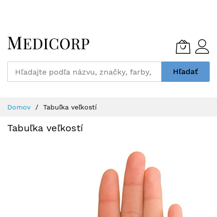
Skip
to
Content
Hľadať
Domov
Tabuľka veľkostí
Tabuľka veľkostí