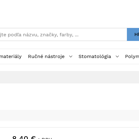
H
materiály
Ručné nástroje
Stomatológia
Polym
8,40 €