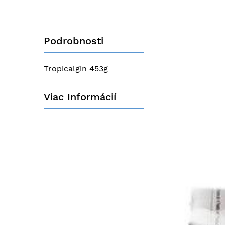
na
začiatok
galérie
obrázkov
Podrobnosti
Tropicalgin 453g
Viac Informácií