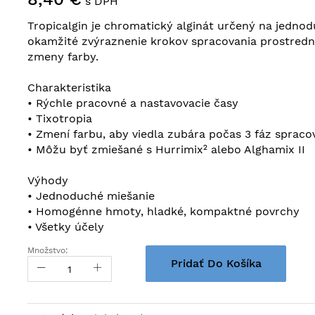
s DPH
Tropicalgin je chromatický alginát určený na jedno
okamžité zvýraznenie krokov spracovania prostred
zmeny farby.
Charakteristika
• Rýchle pracovné a nastavovacie časy
• Tixotropia
• Zmení farbu, aby viedla zubára počas 3 fáz spraco
• Môžu byť zmiešané s Hurrimix² alebo Alghamix II
Výhody
• Jednoduché miešanie
• Homogénne hmoty, hladké, kompaktné povrchy
• Všetky účely
Množstvo:
Pridať Do Košíka