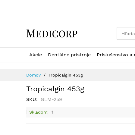
Skip
to
Content
Akcie
Dentálne prístroje
Príslušenstvo a 
Domov
Tropicalgin 453g
Tropicalgin 453g
SKU
GLM-259
Skladom
1
Preskočiť