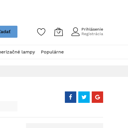
Prihlásenie
ľadať
Registrácia
erizačné lampy
Populárne