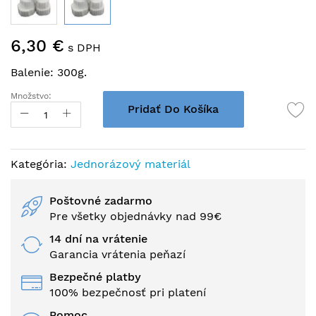
Preskočiť
6,30 €
na
s DPH
začiatok
Balenie: 300g.
galérie
obrázkov
Množstvo:
Pridať Do Košíka
Kategória:
Jednorázový materiál
Poštovné zadarmo
Pre všetky objednávky nad 99€
14 dní na vrátenie
Garancia vrátenia peňazí
Bezpečné platby
100% bezpečnosť pri platení
Pomoc