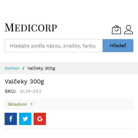
Skip
to
Content
Hľadať
Domov
Valčeky 300g
Valčeky 300g
SKU
GLM-242
Skladom
1
Preskočiť