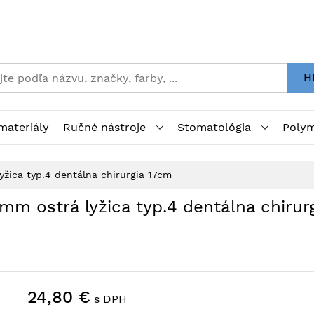
H
materiály
Ručné nástroje
Stomatológia
Polym
žica typ.4 dentálna chirurgia 17cm
m ostrá lyžica typ.4 dentálna chirur
24,80 €
s DPH