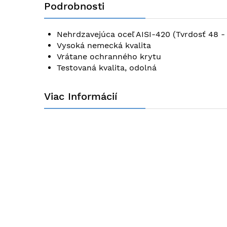
Podrobnosti
začiatok
galérie
obrázkov
Nehrdzavejúca oceľ AISI-420 (Tvrdosť 48 -
Vysoká nemecká kvalita
Vrátane ochranného krytu
Testovaná kvalita, odolná
Viac Informácií