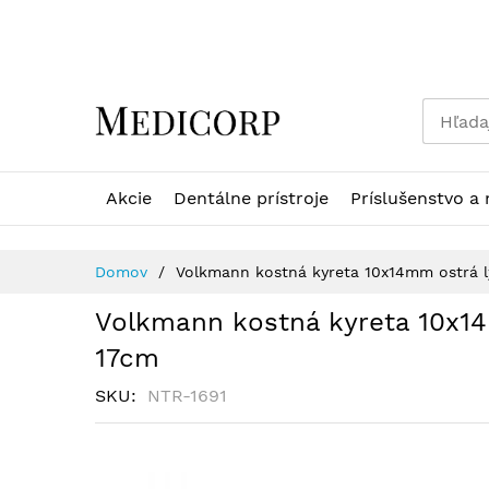
Skip
to
Content
Akcie
Dentálne prístroje
Príslušenstvo a 
Domov
Volkmann kostná kyreta 10x14mm ostrá ly
Volkmann kostná kyreta 10x14m
17cm
SKU
NTR-1691
Preskočiť
na