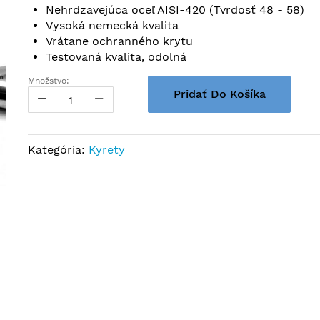
Nehrdzavejúca oceľ AISI-420 (Tvrdosť 48 - 58)
Vysoká nemecká kvalita
Vrátane ochranného krytu
Testovaná kvalita, odolná
Množstvo:
Pridať Do Košíka
Kategória:
Kyrety