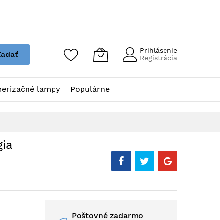
Prihlásenie
ľadať
Registrácia
erizačné lampy
Populárne
gia
Poštovné zadarmo