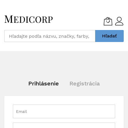
Skip
to
Content
Hľadať
Prihlásenie
Registrácia