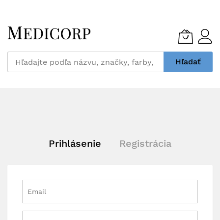
Skip
to
Content
Hľadať
Prihlásenie
Registrácia