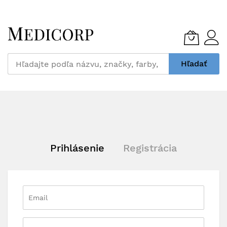
Skip
to
Content
Hľadať
Prihlásenie
Registrácia