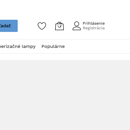
Prihlásenie
ľadať
Registrácia
erizačné lampy
Populárne