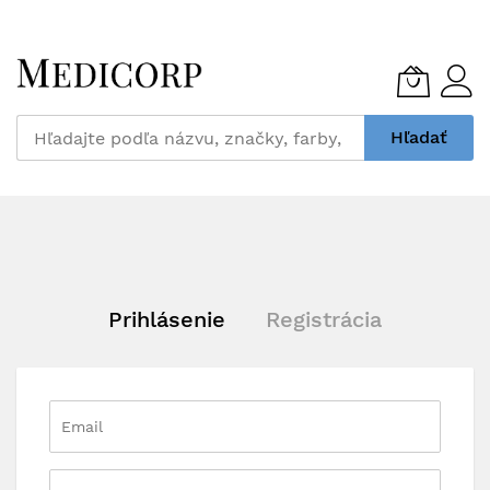
Skip
to
Content
Hľadať
Prihlásenie
Registrácia