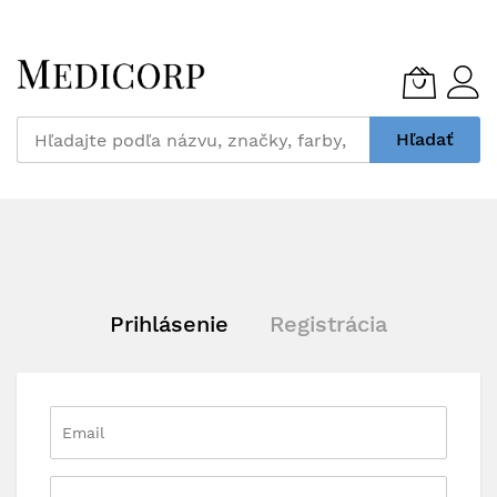
Skip
to
Content
Hľadať
Prihlásenie
Registrácia